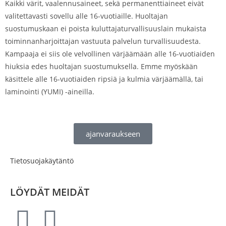
Kaikki värit, vaalennusaineet, sekä permanenttiaineet eivät
valitettavasti sovellu alle 16-vuotiaille. Huoltajan
suostumuskaan ei poista kuluttajaturvallisuuslain mukaista
toiminnanharjoittajan vastuuta palvelun turvallisuudesta.
Kampaaja ei siis ole velvollinen värjäämään alle 16-vuotiaiden
hiuksia edes huoltajan suostumuksella. Emme myöskään
käsittele alle 16-vuotiaiden ripsiä ja kulmia värjäämällä, tai
laminointi (YUMI) -aineilla.
ajanvaraukseen
Tietosuojakäytäntö
LÖYDÄT MEIDÄT