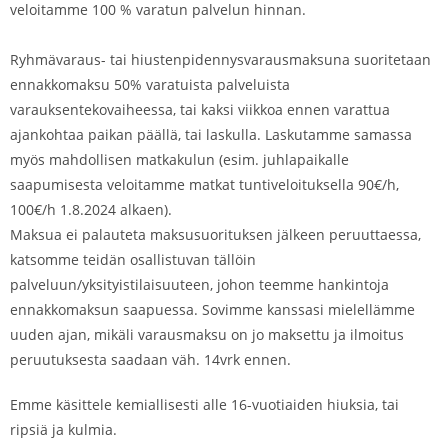
veloitamme 100 % varatun palvelun hinnan.
Ryhmävaraus- tai hiustenpidennysvarausmaksuna suoritetaan
ennakkomaksu 50% varatuista palveluista
varauksentekovaiheessa, tai kaksi viikkoa ennen varattua
ajankohtaa paikan päällä, tai laskulla. Laskutamme samassa
myös mahdollisen matkakulun (esim. juhlapaikalle
saapumisesta veloitamme matkat tuntiveloituksella 90€/h,
100€/h 1.8.2024 alkaen).
Maksua ei palauteta maksusuorituksen jälkeen peruuttaessa,
katsomme teidän osallistuvan tällöin
palveluun/yksityistilaisuuteen, johon teemme hankintoja
ennakkomaksun saapuessa. Sovimme kanssasi mielellämme
uuden ajan, mikäli varausmaksu on jo maksettu ja ilmoitus
peruutuksesta saadaan väh. 14vrk ennen.
Emme käsittele kemiallisesti alle 16-vuotiaiden hiuksia, tai
ripsiä ja kulmia.