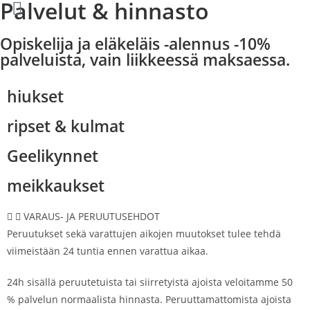
Palvelut & hinnasto
Opiskelija ja eläkeläis -alennus -10%
palveluista, vain liikkeessä maksaessa.
hiukset
ripset & kulmat
Geelikynnet
meikkaukset
VARAUS- JA PERUUTUSEHDOT
Peruutukset sekä varattujen aikojen muutokset tulee tehdä
viimeistään 24 tuntia ennen varattua aikaa.
24h sisällä peruutetuista tai siirretyistä ajoista veloitamme 50
% palvelun normaalista hinnasta. Peruuttamattomista ajoista