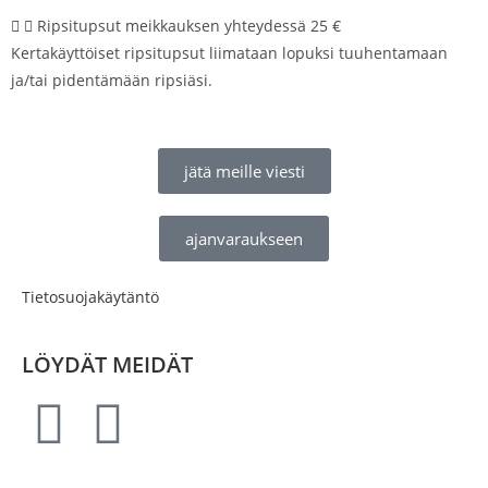
Ripsitupsut meikkauksen yhteydessä 25 €
Kertakäyttöiset ripsitupsut liimataan lopuksi tuuhentamaan
ja/tai pidentämään ripsiäsi.
jätä meille viesti
ajanvaraukseen
Tietosuojakäytäntö
LÖYDÄT MEIDÄT