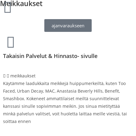
Meikkaukset
ajanvaraukseen
Takaisin Palvelut & Hinnasto- sivulle
meikkaukset
Käytämme laadukkaita meikkejä huippumerkeiltä, kuten Too
Faced, Urban Decay, MAC, Anastasia Beverly Hills, Benefit,
Smashbox. Kokeneet ammattilaiset meiltä suunnittelevat
kanssasi sinulle sopivimman meikin. Jos sinua mietityttää
minkä palvelun valitset, voit huoletta laittaa meille viestiä, tai
soittaa ennen