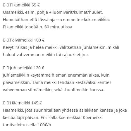
Pikameikki 55 €
Osameikki, esim. pohja + luomivärit/kulmat/huulet.
Huomioithan että tässä ajassa emme tee koko meikkiä.
Pikameikki tehdää n. 30 minuutissa
Päivämeikki 100 €
Kevyt, raikas ja heleä meikki, valitsethan juhlameikin, mikäli
haluat vahvemman meikin tai rajaukset jne.
Juhlameikki 120 €
Juhlameikkiin käytämme hieman enemmän aikaa, kuin
päivämeikkiin. Tämä meikki tehdään kestäväksi, kenties
vahvemman silmämeikin, sekä -huulimeikin kanssa.
Häämeikki 145 €
Häämeikki, jota suunnitellaan yhdessä asiakkaan kanssa ja joka
kestää läpi päivän. Ei sisällä koemeikkiä. Koemeikki
tuntiveloituksella 100€/h